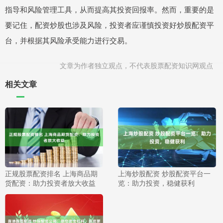
指导和风险管理工具，从而提高其投资回报率。然而，重要的是
要记住，配资炒股也涉及风险，投资者应谨慎投资好炒股配资平
台，并根据其风险承受能力进行交易。
文章为作者独立观点，不代表股票配资知识网观点
相关文章
正规股票配资排名 上海商品期
上海炒股配资 炒股配资平台一
货配资：助力投资者放大收益
览：助力投资，稳健获利