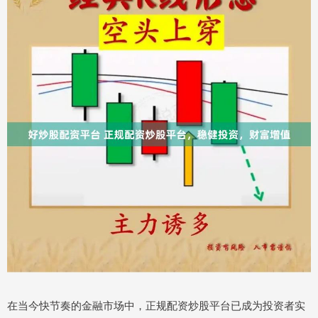
在当今快节奏的金融市场中，正规配资炒股平台已成为投资者实