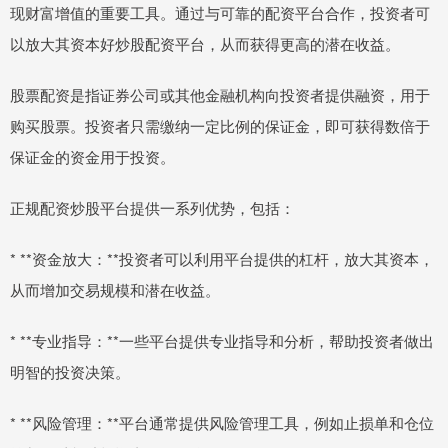
现财富增值的重要工具。通过与可靠的配资平台合作，投资者可
以放大其资本好炒股配资平台，从而获得更高的潜在收益。
股票配资是指证券公司或其他金融机构向投资者提供融资，用于
购买股票。投资者只需缴纳一定比例的保证金，即可获得数倍于
保证金的资金用于投资。
正规配资炒股平台提供一系列优势，包括：
* **资金放大：**投资者可以利用平台提供的杠杆，放大其资本，
从而增加交易规模和潜在收益。
* **专业指导：**一些平台提供专业指导和分析，帮助投资者做出
明智的投资决策。
* **风险管理：**平台通常提供风险管理工具，例如止损单和仓位