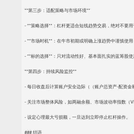
**第三步：适配策略与市场环境**
- **策略选择**：杠杆更适合短线趋势交易，绝对不
- **市场时机**：在牛市初期或明确上涨趋势中谨慎
- **标的选择**：只对流动性好、基本面扎实的蓝筹
**第四步：持续风险监控**
- 每日收盘后计算账户安全边际（（账户总资产-配资金
- 关注市场整体风险，如两融余额、市场波动率指数（V
- 设定心理最大亏损额，一旦达到立即停止杠杆操作。
### 结语