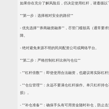
如果你在充分了解风险后，仍决定使用杠杆，请遵循以
**第一步：选择相对安全的路径**
- 优先选择**券商融资融券**，尽管门槛较高（通常
障。
- 绝对避免来源不明的民间配资公司或网络平台。
**第二步：严格控制杠杆比例与仓位**
- **杠杆倍数**：即使使用合法融资，也建议将实际杠
- **仓位管理**：永远不要满仓杠杆操作。单只杠杆持
损）。
- **补仓准备**：确保手头有可用资金随时补仓，防止