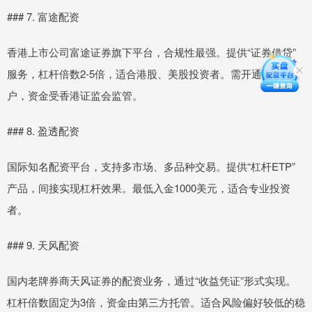
### 7. 富途配资
香港上市公司富途证券旗下平台，合规性最强。提供“证券借贷”
服务，杠杆倍数2-5倍，适合港股、美股投资者。需开通券商账
户，资金受香港证监会监管。
### 8. 盈透配资
国际知名配资平台，支持多市场、多品种交易。提供“杠杆ETP”
产品，间接实现杠杆效果。最低入金1000美元，适合专业投资
者。
### 9. 天风配资
国内老牌券商天风证券的配资业务，通过“收益凭证”形式实现。
杠杆倍数固定为3倍，资金由第三方托管。适合风险偏好较低的稳