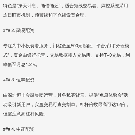
特色是“按天计息、随借随还”，适合短线交易者。风控系统采用
逐日盯市机制，预警线和平仓线设置合理。
### 2. 融易配资
专注为中小投资者服务，门槛低至500元起配。平台采用“分仓模
式”，资金由银行托管，交易数据接入交易所。支持T+0交易，利
率低至月息1.2%。
### 3. 恒丰配资
由深圳恒丰金融集团运营，具备私募背景。提供“免息体验金”活
动吸引新用户，实盘交易可查交割单。杠杆倍数最高可达12倍，
但需注意高杠杆风险。
### 4. 中证配资