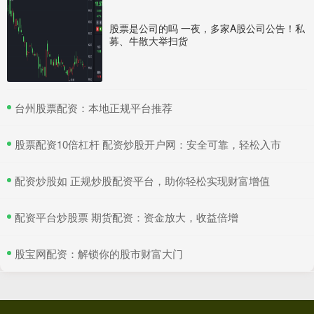
股票是公司的吗 一夜，多家A股公司公告！私
募、牛散大举扫货
​台州股票配资：本地正规平台推荐
​股票配资10倍杠杆 配资炒股开户网：安全可靠，轻松入市
​配资炒股如 正规炒股配资平台，助你轻松实现财富增值
​配资平台炒股票 期货配资：资金放大，收益倍增
​股宝网配资：解锁你的股市财富大门