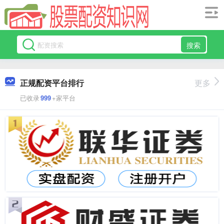
搜索
正规配资平台排行
更多
已收录
999
+家平台