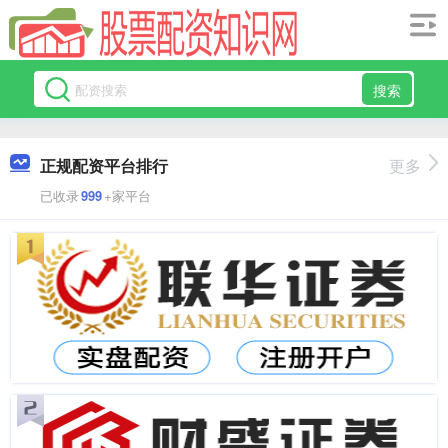
搜索
正规配资平台排行
更多
已收录
999
+家平台