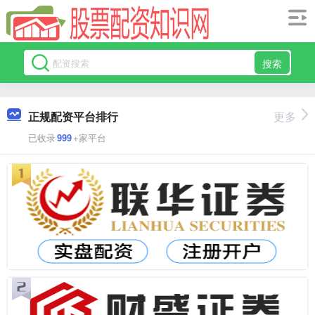
搜索
正规配资平台排行
更多
已收录
999
+家平台