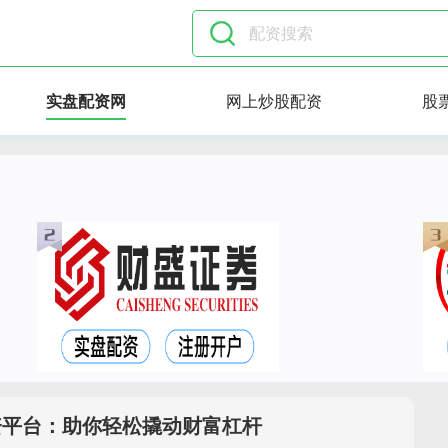
实盘配资网
网上炒股配资
股
资平台：助你轻松撬动财富杠杆