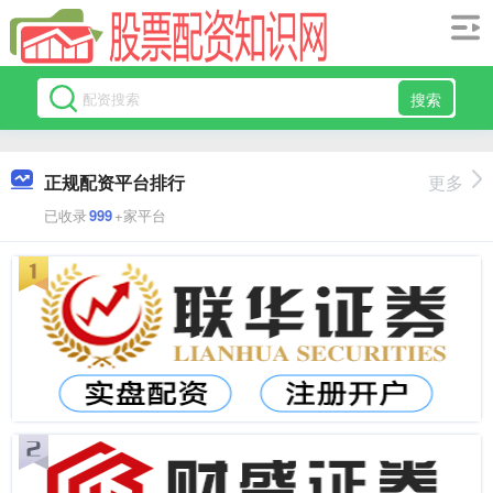
搜索
正规配资平台排行
更多
已收录
999
+家平台