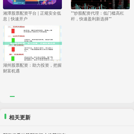
湘潭股票配资平台 | 正规安全低
**炒股配资代理：低门槛高杠
息 | 快速开户
杆，快速盈利新选择**
湖州股票配资：助力投资，把握
财富机遇
相关更新