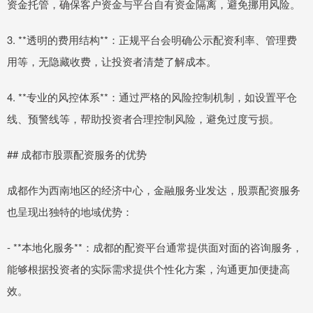
资金托管，确保客户资金与平台自有资金隔离，避免挪用风险。
3. **透明的费用结构**：正规平台会明确公示配资利率、管理费
用等，无隐藏收费，让投资者清楚了解成本。
4. **专业的风控体系**：通过严格的风险控制机制，如设置平仓
线、预警线等，帮助投资者合理控制风险，避免过度亏损。
## 成都市股票配资服务的优势
成都作为西南地区的经济中心，金融服务业发达，股票配资服务
也呈现出独特的地域优势：
- **本地化服务**：成都的配资平台通常提供面对面的咨询服务，
能够根据投资者的实际需求提供个性化方案，沟通更加便捷高
效。