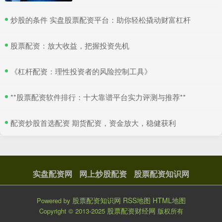
​炒股的条件 实盘股票配资平台：助你轻松撬动财富杠杆
​股票配资：放大收益，把握投资先机
​《杠杆配资：理性投资者的风险控制工具》
​**股票配资软件排行：十大靠谱平台实力评测与推荐**
​配资炒股首选配资 期货配资，资金放大，稳健获利
实盘配资网
网上炒股配资
股票配资知识网
股票配资知识网
RSS地图
HTML地图
Powered by
股票配资财经网
Copyright
© 2013-2025
版权所有