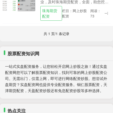
业，及时珠海期货配资，全面，助您挖掘
潜力主题机会！ 来源：中国基金报 中国基
珠海期货
栏目：网上炒股
阅读：
金报记者 赵岗 9月11日，沙特阿美宣布，
配资
配资
73
与荣盛石....
共 1 页/1 条记录
股票配资知识网
一站式实盘配资服务，让您轻松开启网上炒股之旅！通过实盘
配资网您可以了解股票配资知识，找到可靠的网上炒股配资公
司。无需出门，仅需上网，即可进行网络配资炒股。想尝试外
盘期货？实盘配资网也提供专业配资服务。铜仁股票配资，天
津期货配资，天盈配资炒股还有免息配资炒股等多种选择。
热点关注