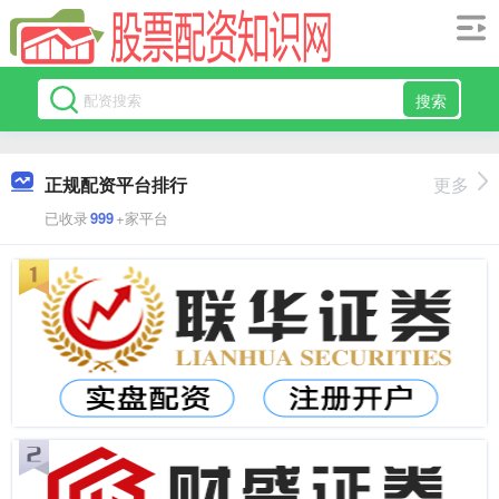
搜索
正规配资平台排行
更多
已收录
999
+家平台