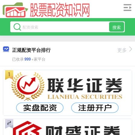
搜索
正规配资平台排行
更多
已收录
999
+家平台