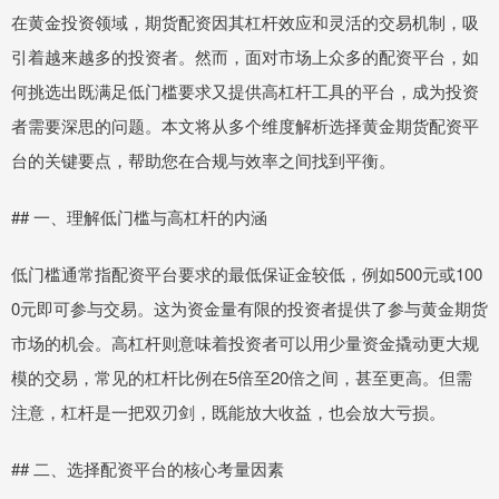
在黄金投资领域，期货配资因其杠杆效应和灵活的交易机制，吸
引着越来越多的投资者。然而，面对市场上众多的配资平台，如
何挑选出既满足低门槛要求又提供高杠杆工具的平台，成为投资
者需要深思的问题。本文将从多个维度解析选择黄金期货配资平
台的关键要点，帮助您在合规与效率之间找到平衡。
## 一、理解低门槛与高杠杆的内涵
低门槛通常指配资平台要求的最低保证金较低，例如500元或100
0元即可参与交易。这为资金量有限的投资者提供了参与黄金期货
市场的机会。高杠杆则意味着投资者可以用少量资金撬动更大规
模的交易，常见的杠杆比例在5倍至20倍之间，甚至更高。但需
注意，杠杆是一把双刃剑，既能放大收益，也会放大亏损。
## 二、选择配资平台的核心考量因素