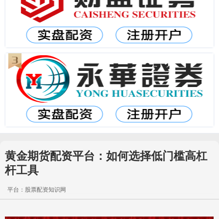
黄金期货配资平台：如何选择低门槛高杠
杆工具
平台：股票配资知识网